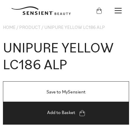
Sensient
Beauty
HOME
/
PRODUCT
/
UNIPURE YELLOW LC186 ALP
UNIPURE YELLOW
LC186 ALP
Save to MySensient
Add to Basket