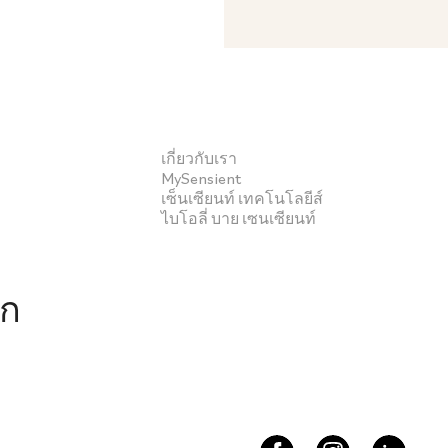
เกี่ยวกับเรา
MySensient
เซ็นเซียนท์ เทคโนโลยีส์
ไบโอลี่ บาย เซนเซียนท์
ึก