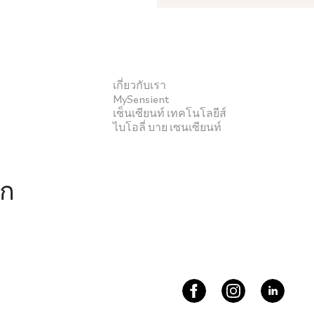
เกี่ยวกับเรา
MySensient
เซ็นเซียนท์ เทคโนโลยีส์
ไบโอลี่ บาย เซนเซียนท์
ึก