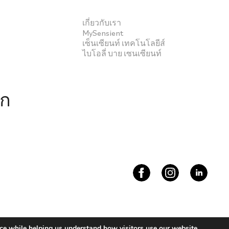
เกี่ยวกับเรา
MySensient
เซ็นเซียนท์ เทคโนโลยีส์
ไบโอลี่ บาย เซนเซียนท์
ึก
s 2026
ce while helping us understand how visitors use our website.