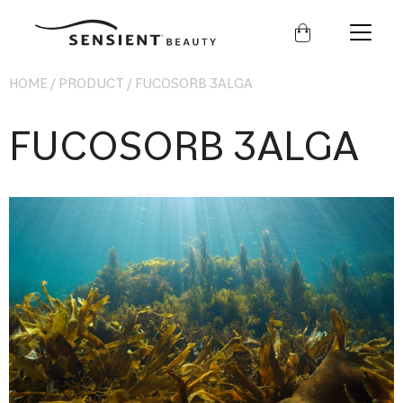
セ
ン
シ
エ
HOME
ン
/
PRODUCT
/
FUCOSORB 3ALGA
ト
ビ
FUCOSORB 3ALGA
ュ
ー
テ
ィ
ー