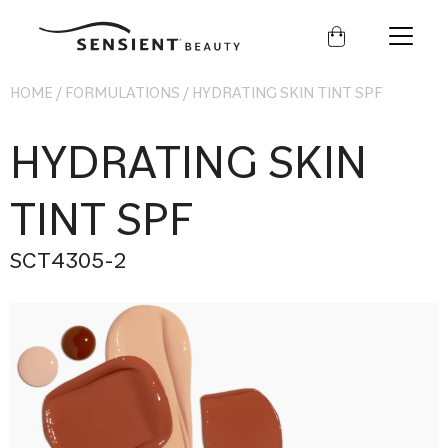
セ
ン
シ
エ
HOME
ン
/
FORMULATIONS
/
HYDRATING SKIN TINT SPF
ト
ビ
HYDRATING SKIN
ュ
ー
テ
ィ
TINT SPF
ー
SCT4305-2