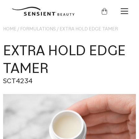
セ
ン
シ
エ
HOME
ン
/
FORMULATIONS
/
EXTRA HOLD EDGE TAMER
ト
ビ
EXTRA HOLD EDGE
ュ
ー
テ
ィ
TAMER
ー
SCT4234