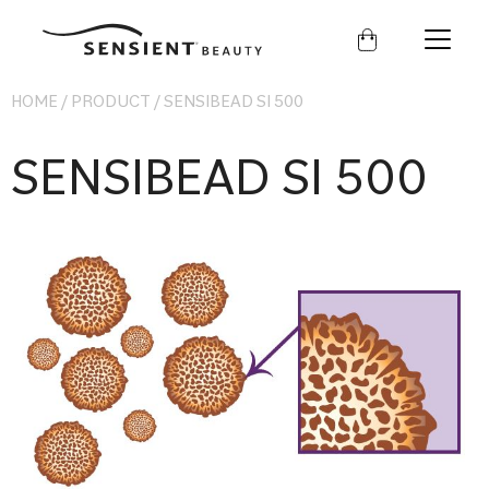
Sensient
Beauty
HOME
/
PRODUCT
/
SENSIBEAD SI 500
SENSIBEAD SI 500