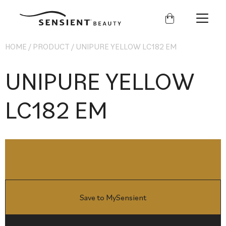
Sensient
Beauty
HOME
/
PRODUCT
/
UNIPURE YELLOW LC182 EM
UNIPURE YELLOW
LC182 EM
Save to MySensient