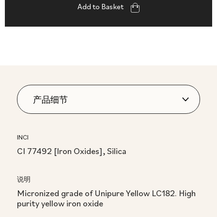
Add to Basket
INCI
CI 77492 [Iron Oxides], Silica
说明
Micronized grade of Unipure Yellow LC182. High
purity yellow iron oxide