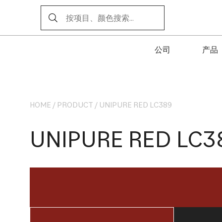
公司
产品
HOME
/
PRODUCT
/
UNIPURE RED LC389
UNIPURE RED LC3