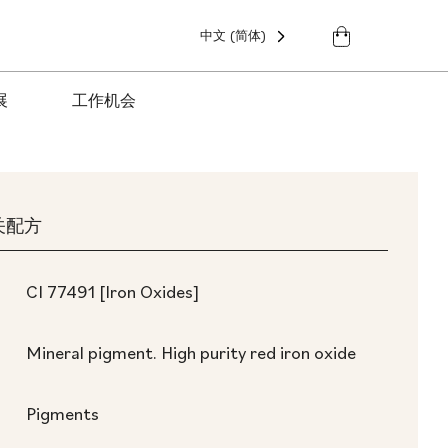
中文 (简体)
展
工作机会
关配方
CI 77491 [Iron Oxides]
Mineral pigment. High purity red iron oxide
Pigments