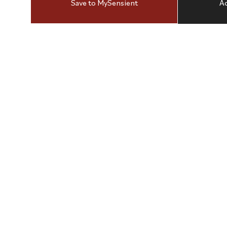
Save to MySensient
Ad