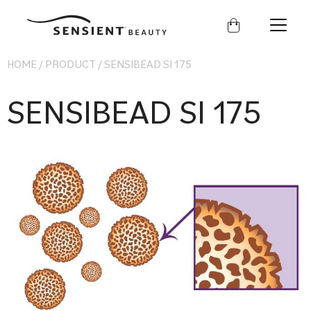
Sensient
Beauty
HOME
/
PRODUCT
/
SENSIBEAD SI 175
SENSIBEAD SI 175