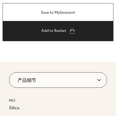
Save to MySensient
Add to Basket
INCI
Silica