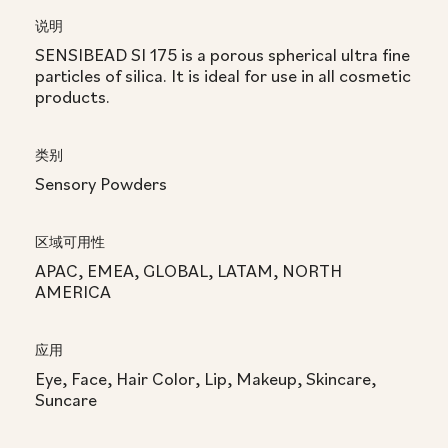
说明
SENSIBEAD SI 175 is a porous spherical ultra fine
particles of silica. It is ideal for use in all cosmetic
products.
类别
Sensory Powders
区域可用性
APAC, EMEA, GLOBAL, LATAM, NORTH
AMERICA
应用
Eye, Face, Hair Color, Lip, Makeup, Skincare,
Suncare