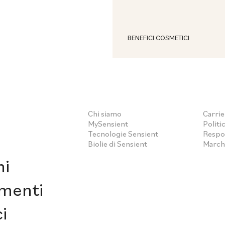
BENEFICI COSMETICI
Chi siamo
Carrie
MySensient
Politic
Tecnologie Sensient
Respon
Biolie di Sensient
March
ni
menti
i