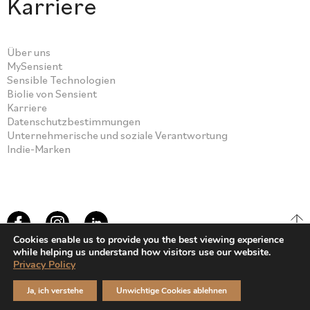
Karriere
Über uns
MySensient
Sensible Technologien
Biolie von Sensient
Karriere
Datenschutzbestimmungen
Unternehmerische und soziale Verantwortung
Indie-Marken
Cookies enable us to provide you the best viewing experience
while helping us understand how visitors use our website.
Privacy Policy
© Sensient Cosmetic Technologies 2026
Ja, ich verstehe
Unwichtige Cookies ablehnen