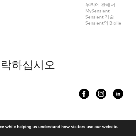
우리에 관해서
MySensient
Sensient 기술
Sensient의 Biolie
연락하십시오
s 2026
ce while helping us understand how visitors use our website.