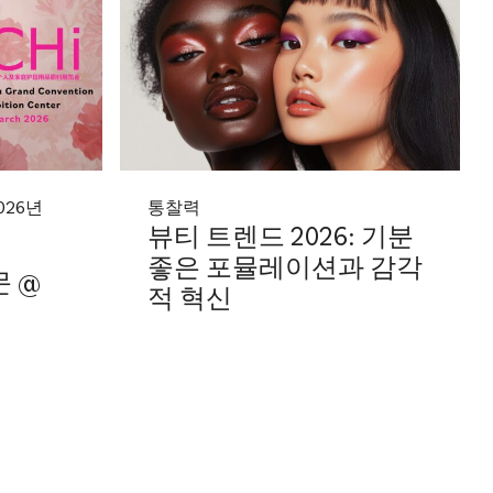
2026년
통찰력
뷰티 트렌드 2026: 기분
좋은 포뮬레이션과 감각
 @
적 혁신