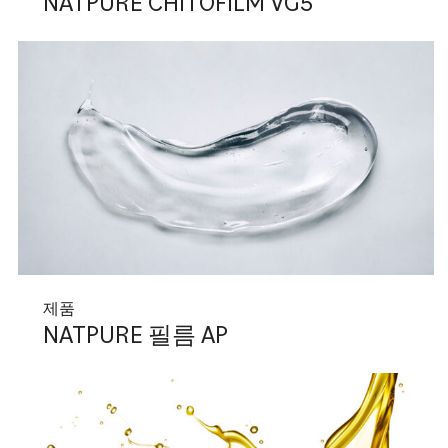
NATPURE CHITOFILM VG5
제품
NATPURE 필름 AP