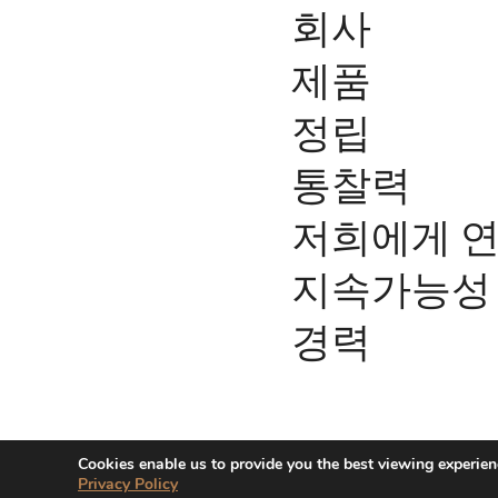
회사
제품
정립
통찰력
저희에게 
지속가능성
경력
© Sensient Cosmetic Technologie
Cookies enable us to provide you the best viewing experien
Privacy Policy