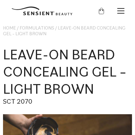
Sensient
Beauty
HOME
/
FORMULATIONS
/
LEAVE-ON BEARD CONCEALING
GEL – LIGHT BROWN
LEAVE-ON BEARD
CONCEALING GEL –
LIGHT BROWN
SCT 2070