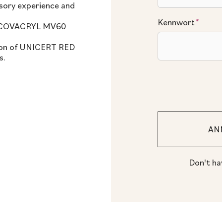
nsory experience and
Kennwort
*
le COVACRYL MV60
tion of UNICERT RED
s.
Don't ha