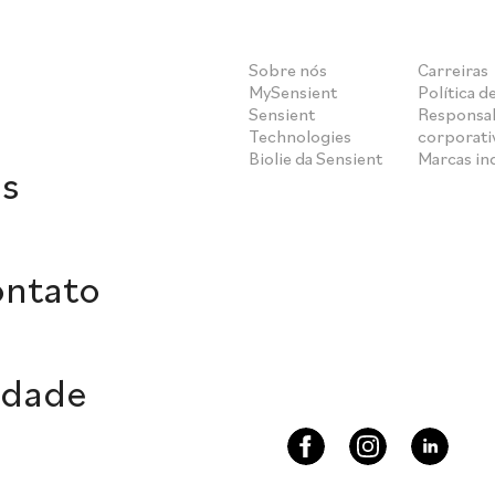
Sobre nós
Carreiras
MySensient
Política d
Sensient
Responsab
Technologies
corporati
Biolie da Sensient
Marcas i
s
ontato
idade