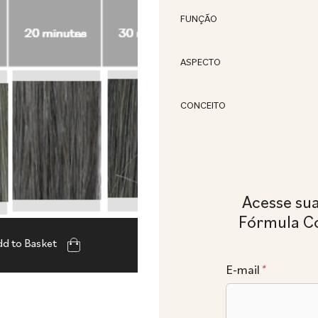
FUNÇÃO
ASPECTO
CONCEITO
Acesse su
Fórmula C
d to Basket
E-mail
*