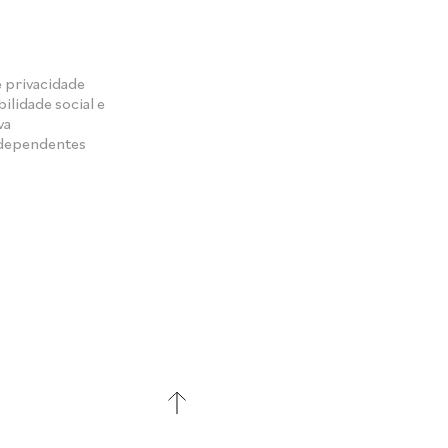
e privacidade
ilidade social e
va
ndependentes