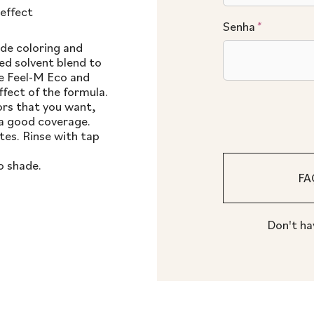
effect
Senha
*
ide coloring and
zed solvent blend to
re Feel-M Eco and
ffect of the formula.
ors that you want,
 a good coverage.
tes. Rinse with tap
o shade.
Don't ha