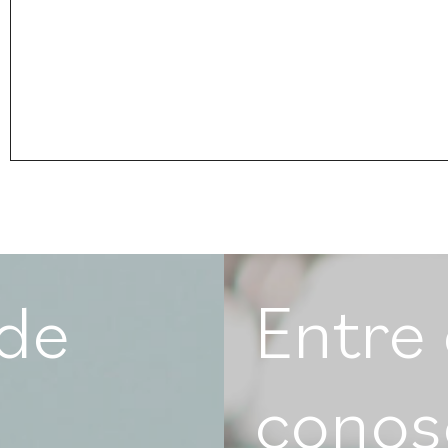
 de
Entre
conos