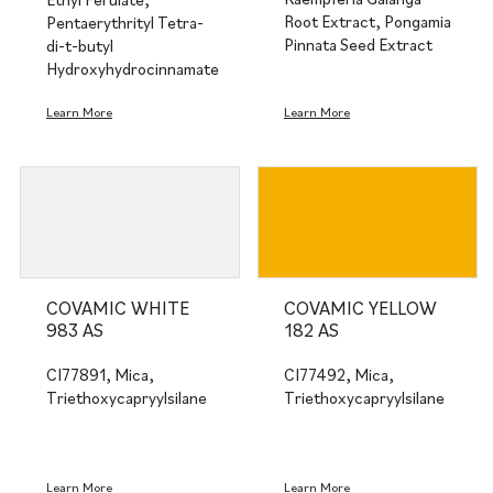
Root Extract, Pongamia
Pentaerythrityl Tetra-
Pinnata Seed Extract
di-t-butyl
Hydroxyhydrocinnamate​
Learn More
Learn More
COVAMIC WHITE
COVAMIC YELLOW
983 AS
182 AS
CI77891, Mica,
CI77492, Mica,
Triethoxycapryylsilane
Triethoxycapryylsilane
Learn More
Learn More