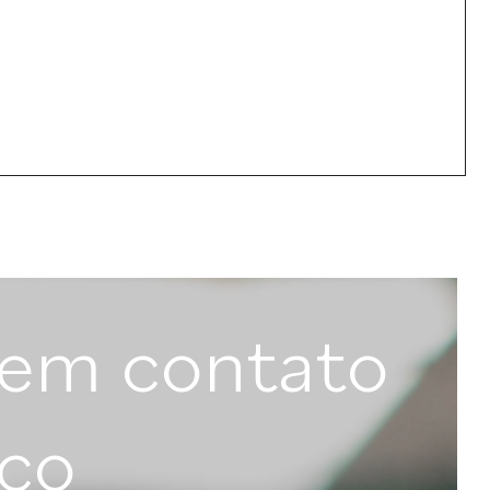
 em contato
co