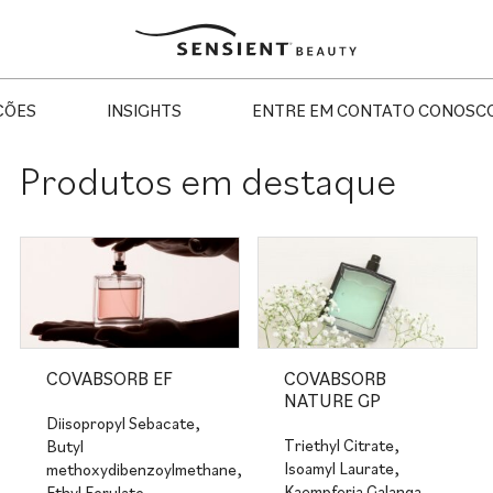
Sensient
Beauty
ÇÕES
INSIGHTS
ENTRE EM CONTATO CONOSC
Produtos em destaque
COVABSORB EF
COVABSORB
NATURE GP
Diisopropyl Sebacate,
Triethyl Citrate,
Butyl
Isoamyl Laurate,
methoxydibenzoylmethane,
Kaempferia Galanga
Ethyl Ferulate,