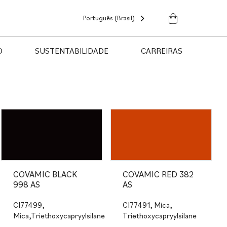
Português (Brasil)
O
SUSTENTABILIDADE
CARREIRAS
COVAMIC BLACK
COVAMIC RED 382
998 AS
AS
CI77499,
CI77491, Mica,
Mica,Triethoxycapryylsilane
Triethoxycapryylsilane