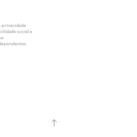
e privacidade
ilidade social e
va
ndependentes