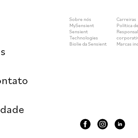
Sobre nós
Carreiras
MySensient
Política d
Sensient
Responsab
Technologies
corporati
Biolie da Sensient
Marcas i
s
ontato
idade