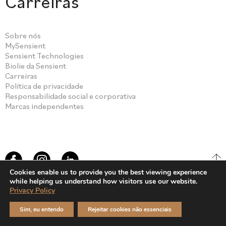
Carreiras
Sobre nós
MySensient
Sensient Technologies
Biolie da Sensient
Carreiras
Política de privacidade
Responsabilidade social e corporativa
Marcas independentes
Cookies enable us to provide you the best viewing experience
while helping us understand how visitors use our website.
Privacy Policy
© Sensient Cosmetic Technologies 2026
Sim, eu entendo
Rejeitar cookies não essenciais