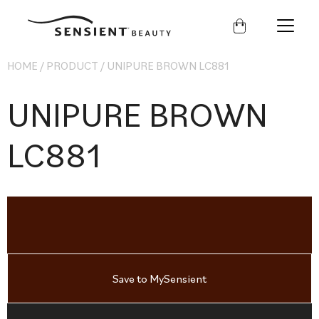
Sensient
Beauty
HOME
/
PRODUCT
/
UNIPURE BROWN LC881
UNIPURE BROWN
LC881
Save to MySensient