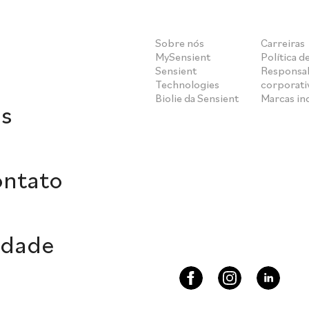
Sobre nós
Carreiras
MySensient
Política d
Sensient
Responsab
Technologies
corporati
Biolie da Sensient
Marcas i
s
ontato
idade