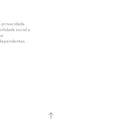
e privacidade
ilidade social e
va
ndependentes