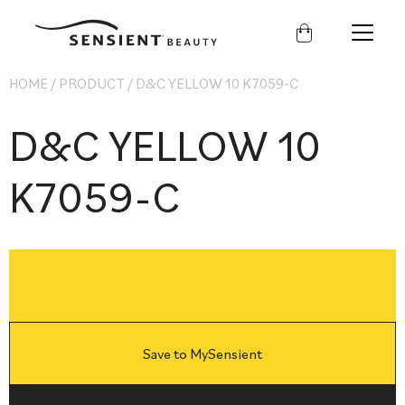
Sensient
Beauty
HOME
/
PRODUCT
/
D&C YELLOW 10 K7059-C
D&C YELLOW 10
K7059-C
Save to MySensient