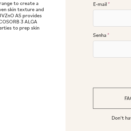
ange to create a
E-mail
*
ven skin texture and
. UVZnO AS provides
 FUCOSORB 3 ALGA
rties to prep skin
Senha
*
Don't ha