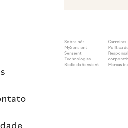
Sobre nós
Carreiras
MySensient
Política d
Sensient
Responsab
Technologies
corporati
Biolie da Sensient
Marcas i
s
ontato
idade