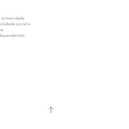
e privacidade
ilidade social e
va
ndependentes