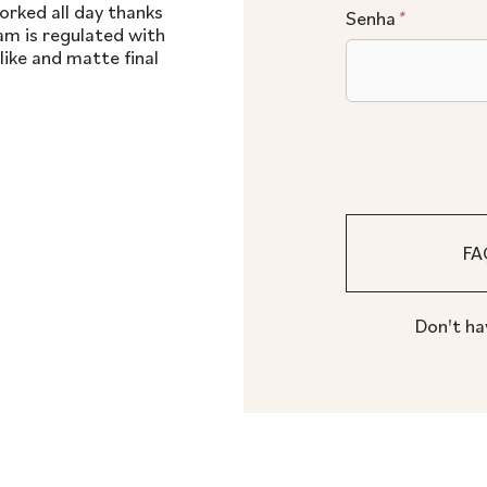
orked all day thanks
Senha
*
am is regulated with
ike and matte final
Don't ha