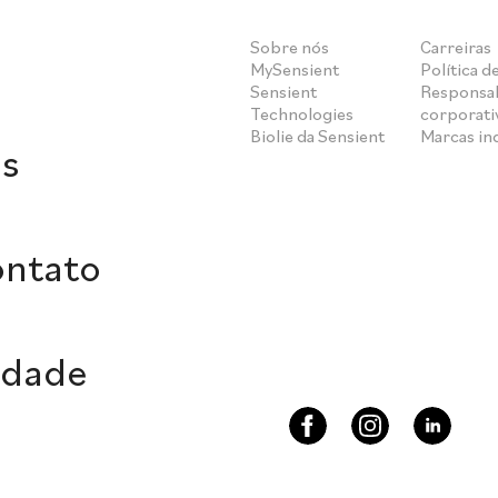
Sobre nós
Carreiras
MySensient
Política d
Sensient
Responsab
Technologies
corporati
Biolie da Sensient
Marcas i
s
ontato
idade