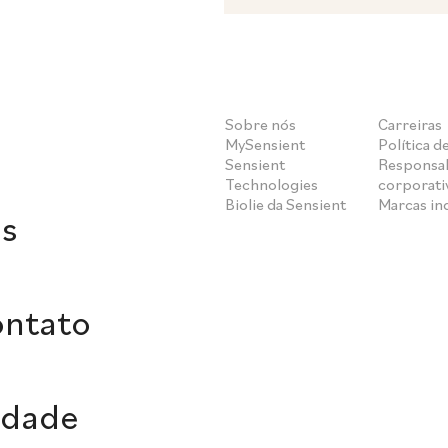
Sobre nós
Carreiras
MySensient
Política d
Sensient
Responsab
Technologies
corporati
Biolie da Sensient
Marcas i
s
ontato
idade