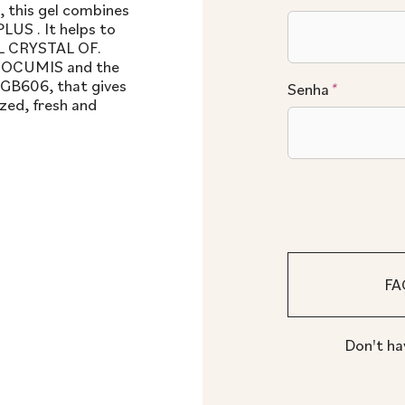
, this gel combines
 . It helps to
L CRYSTAL OF.
ISOCUMIS and the
GB606, that gives
Senha
*
ized, fresh and
Don't ha