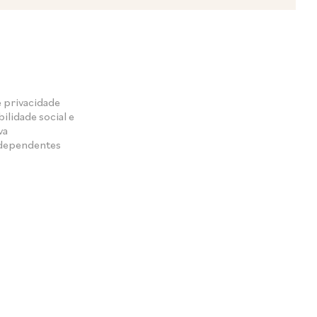
e privacidade
ilidade social e
va
ndependentes