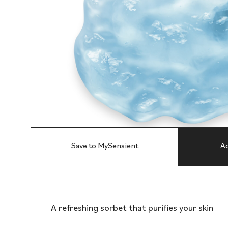
Save to MySensient
Ad
A refreshing sorbet that purifies your skin